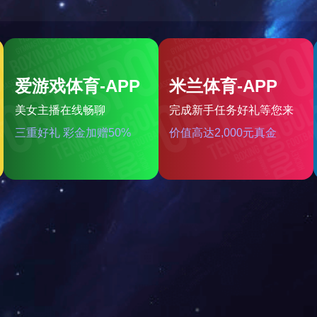
加工。
4、要确保充放电控制回路连接优异。确保电缆线连接优异;查询电缆的输
电轮的丝痕状况，是不是应调节或更换;适当地调节充放电主要参数，一
极得出充放电主要参数，假定要提供初加工速率，能够适当地调整一下充
5、要确保常用电阻器的品质，生产加工铜材料产品工件时，锌丝比黄铜
广东徕通慢走丝
厂家：慢走丝在机床行业发展趋势
慢走丝又被称为低速档走丝，是一种不断移动的电极丝作电级，对产品开展
高温蚀除合金、切成工件的一种数控加工机床。今日慢走丝生产厂家给大
慢走丝数控车床岗位的实施中，包括再制做在内的翠绿色制做工程项目纳
值地降低对环境的不良影响和使原料、驱动力等应用高效率抵达高当代制
率高，还得节约网络资源、能耗低、低污染，一起慢走丝生产加工过程会
计逐渐，原材料采用、制做、应用过程直到产品报废取回，产生翠绿色的
资源节约的一部分。
近些年，翠绿色制做在世界数控车床岗位影响的逐渐升高。尤其是自金融
开展高新科技、加大研发投入幅度，为后金融危机时代下一轮工业生产更
应商协会理事长罗百辉详细介绍，现阶段美国有300好几家专业从事数控
控车床、齿轮加工机床、金属切削机床进行再制做，并设立了完备的售后