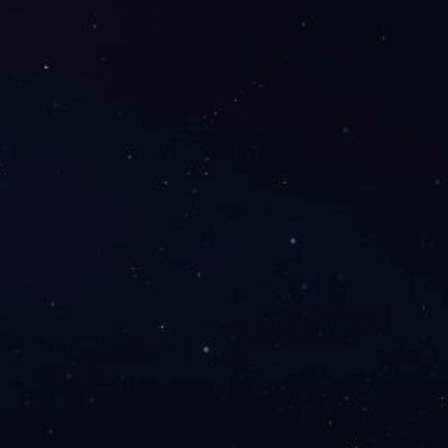
院校、科研机构等进行再制做研究工作。
以乐鱼网页版登录入口-乐鱼(中国)广东
全国服务热线
0769-81153535