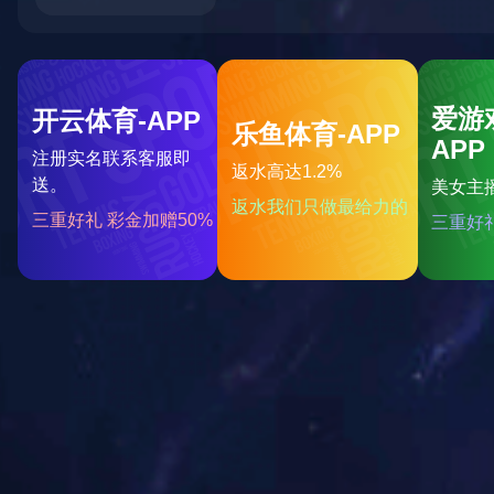
邮 箱: xiangyajixie@126.com
网 址: ccb-billiards.com
详情
进荣磨床
友情链接
LINKS
出格
BAIDU
新浪